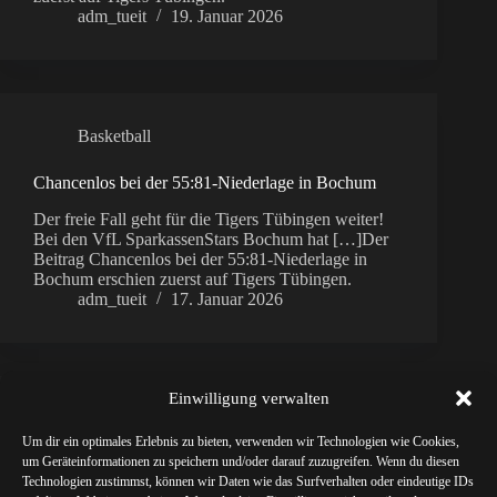
adm_tueit
19. Januar 2026
Basketball
Chancenlos bei der 55:81-Niederlage in Bochum
Der freie Fall geht für die Tigers Tübingen weiter!
Bei den VfL SparkassenStars Bochum hat […]Der
Beitrag Chancenlos bei der 55:81-Niederlage in
Bochum erschien zuerst auf Tigers Tübingen.
adm_tueit
17. Januar 2026
Einwilligung verwalten
Basketball
Um dir ein optimales Erlebnis zu bieten, verwenden wir Technologien wie Cookies,
um Geräteinformationen zu speichern und/oder darauf zuzugreifen. Wenn du diesen
ALPI-Stammtisch mit Sportdirektor Eric Detlev
Technologien zustimmst, können wir Daten wie das Surfverhalten oder eindeutige IDs