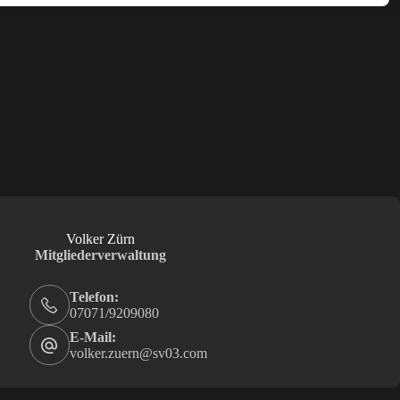
Volker Zürn
Mitgliederverwaltung
Telefon:
07071/9209080
E-Mail:
volker.zuern@sv03.com