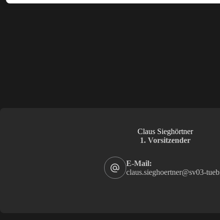
Claus Sieghörtner
1. Vorsitzender
E-Mail:
claus.sieghoertner@sv03-tueb