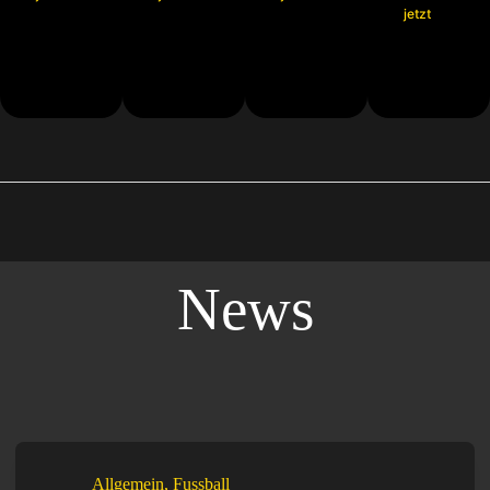
jetzt
News
Allgemein
,
Fussball