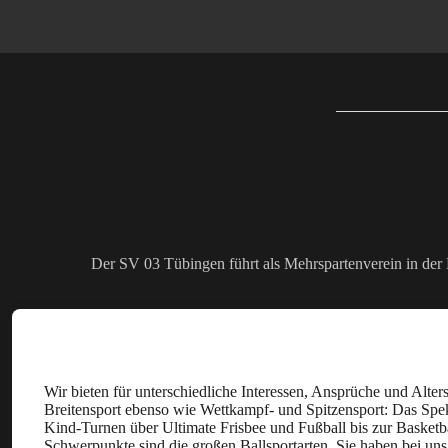
Der SV 03 Tübingen führt als Mehrspartenverein in der 
Breites Programm
Wir bieten für unterschiedliche Interessen, Ansprüche und Alters
Breitensport ebenso wie Wettkampf- und Spitzensport: Das Spe
Kind-Turnen über Ultimate Frisbee und Fußball bis zur Basketb
Schwerpunkte sind die großen Ballsportarten. Sie haben bei uns 