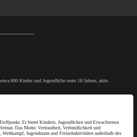
etwa 800 Kinder und Jugendliche unter 18 Jahren, aktiv.
Sozialer Treff
 Treffpunkt. Er bietet Kindern, Jugendlichen und Erwachsenen
Heimat. Das Motto: Vertrautheit, Verbindlichkeit und
g, Wettkampf, Jugendraum und Freizeitaktivitäten außerhalb des