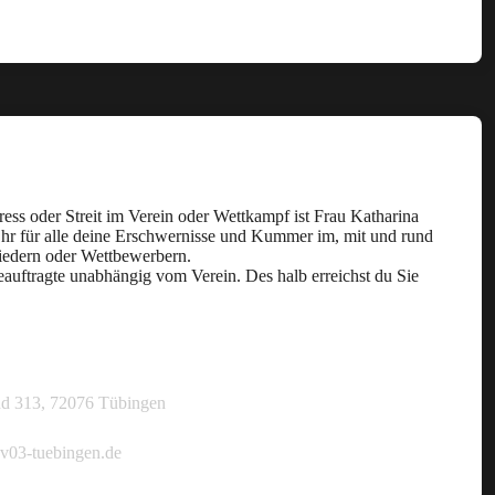
Präventionsbeauftragte
ess oder Streit im Verein oder Wettkampf ist Frau Katharina
hr für alle deine Erschwernisse und Kummer im, mit und rund
iedern oder Wettbewerbern.
beauftragte unabhängig vom Verein. Des halb erreichst du Sie
Katharina Nopper
d 313, 72076 Tübingen
v03-tuebingen.de