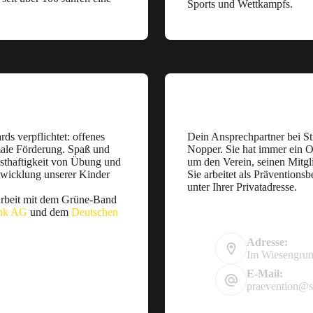
Sports und Wettkampfs.
ds verpflichtet: offenes
Dein Ansprechpartner bei Str
male Förderung. Spaß und
Nopper. Sie hat immer ein O
sthaftigkeit von Übung und
um den Verein, seinen Mitgl
twicklung unserer Kinder
Sie arbeitet als Präventions
unter Ihrer Privatadresse.
arbeit mit dem Grüne-Band
nk AG
und dem
Deutschen
Adresse:
Im Wiesengrun
E-Mail:
praevention@s