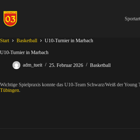
Zum
Inhalt
springen
Sportar
Start
Basketball
U10-Turnier in Marbach
U10-Turnier in Marbach
adm_tueit
25. Februar 2026
Basketball
Wichtige Spielpraxis konnte das U10-Team Schwarz/Weiß der Young 
Tübingen
.