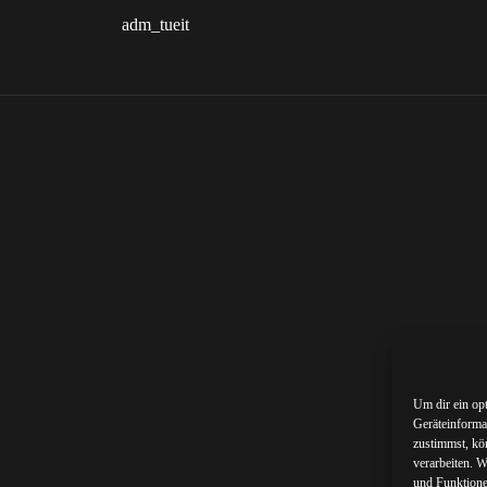
adm_tueit
Um dir ein op
Geräteinforma
zustimmst, kö
verarbeiten. 
und Funktione