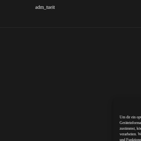
adm_tueit
Um dir ein op
Geräteinforma
zustimmst, kö
verarbeiten. 
und Funktione